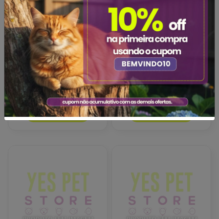
American Pets
Aplicador de
Rasqueadeira Luxo p N1
Medicamentos para Pets
Bom Amigo
R$18,90
R$22,50
Adicionar
Adicionar