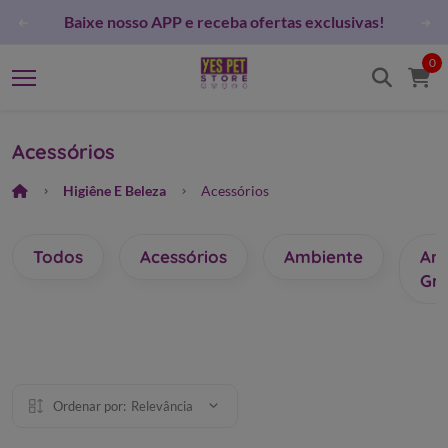
que por dentro das
Baixe nosso APP e receba ofertas e
0
Acessórios
Higiêne E Beleza
Acessórios
Todos
Acessórios
Ambiente
Are
Gr
Ordenar por:
Relevância