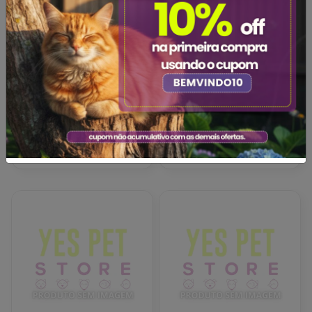
Bird Toy Brinquedos P/
Bloco de Cálcio para
Passaros Balanco
Pássaros Pequenos 22,5g
Redondo g
R$20,90
R$1,90
Adicionar
Adicionar