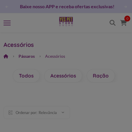
a YES PET STORE nas redes sociais e fique por dentro das
novidades!
0
Acessórios
Pássaros
Acessórios
Todos
Acessórios
Ração
Ordenar por:
Relevância