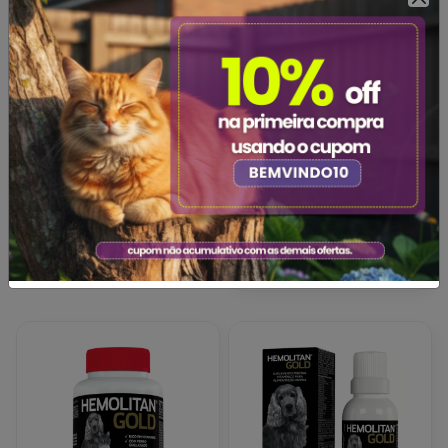
Glicopan Pet Vetnil 250ml
Glicopan Pet Vetnil 30ml -
- Suplemento Vitamínico e
Suplemento Vitamínico e
Aminoácidos
Aminoácidos
30 mL
R$106,99
R$40,99
Adicionar
Adicionar