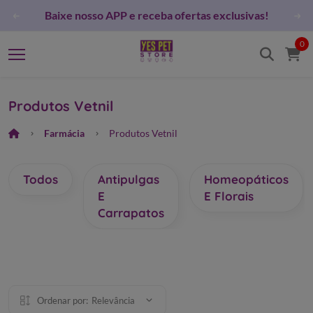
ES PET STORE nas redes sociais e fique por dentro das
novidades!
0
Produtos Vetnil
Farmácia
Produtos Vetnil
Todos
Antipulgas
Homeopáticos
E
E Florais
Carrapatos