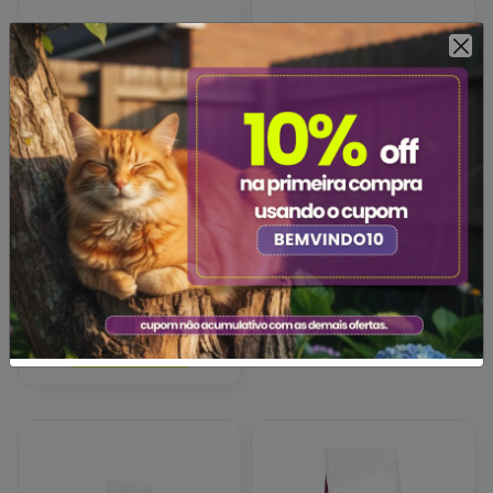
Ração Seca Royal Vet
Ração Seca Royal Vet
Feline Gastro Intest Fibre
Feline Gastro Intestinal
Response para Gatos
para Gatos Adultos 400g
Adultos 1,5kg
1,5 Kg
R$41,99
R$151,90
Adicionar
Adicionar