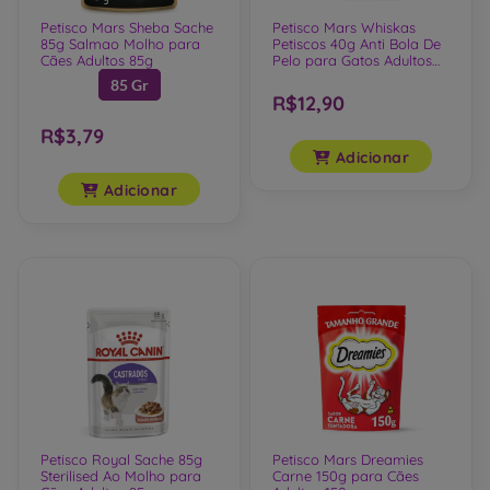
Petisco Mars Sheba Sache
Petisco Mars Whiskas
85g Salmao Molho para
Petiscos 40g Anti Bola De
Cães Adultos 85g
Pelo para Gatos Adultos
40g
85 Gr
R$12,90
R$3,79
Adicionar
Adicionar
Petisco Royal Sache 85g
Petisco Mars Dreamies
Sterilised Ao Molho para
Carne 150g para Cães