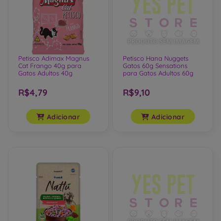
Petisco Adimax Magnus
Petisco Hana Nuggets
Cat Frango 40g para
Gatos 60g Sensations
Gatos Adultos 40g
para Gatos Adultos 60g
R$4,79
R$9,10
Adicionar
Adicionar