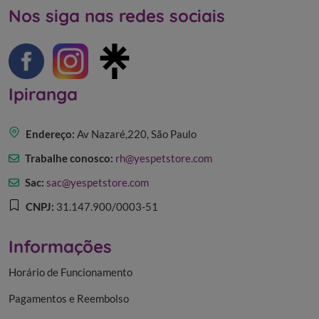
Nos siga nas redes sociais
Ipiranga
Endereço:
Av Nazaré,220, São Paulo
Trabalhe conosco:
rh@yespetstore.com
Sac:
sac@yespetstore.com
CNPJ:
31.147.900/0003-51
Informações
Horário de Funcionamento
Pagamentos e Reembolso