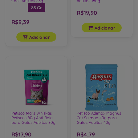
Cães Adultos 85g
Adultos 150g
85 Gr
R$19,90
R$9,39
Adicionar
Adicionar
Petisco Mars Whiskas
Petisco Adimax Magnus
Petiscos 80g Anti Bola
Cat Salmao 40g para
para Gatos Adultos 80g
Gatos Adultos 40g
R$17,90
R$4,79