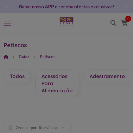
E nas redes sociais e fique por dentro das
Baixe noss
novidades!
0
Petiscos
Gatos
Petiscos
Todos
Acessórios
Adestramento
Para
Alimentação
Ordenar por:
Relevância