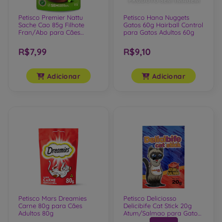
Petisco Premier Nattu
Petisco Hana Nuggets
Sache Cao 85g Filhote
Gatos 60g Hairball Control
Fran/Abo para Cães
para Gatos Adultos 60g
Filhotes 85g
R$7,99
R$9,10
Adicionar
Adicionar
Petisco Mars Dreamies
Petisco Deliciosso
Carne 80g para Cães
Delicibife Cat Stick 20g
Adultos 80g
Atum/Salmao para Gatos