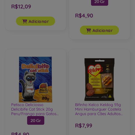
Adultos 20g
20 Gr
R$12,09
R$4,90
Adicionar
Adicionar
Petisco Deliciosso
Bifinho Kelco Keldog 55g
Delicibife Cat Stick 20g
Mini Hamburguer Costela
Peru/Frango para Gatos
Angus para Cães Adultos
Adultos 20g
55g
20 Gr
R$7,99