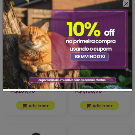
Adicionar
Adicionar
Arranhador em Pelúcia
Arranhador para Gatos
Ring para Gatos
Castelo Fit em Pelúcia
60x60x197cm
R$289,90
R$1,100,90
Adicionar
Adicionar