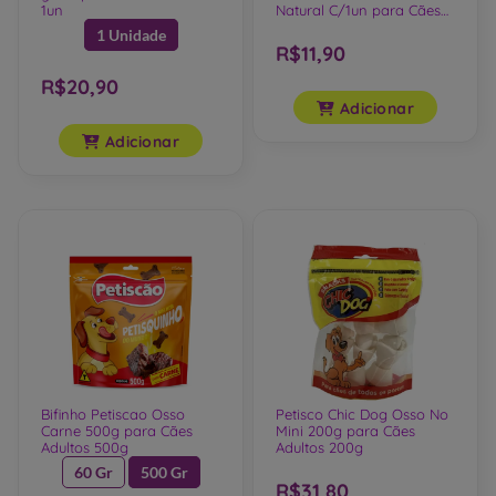
g 1un para Cães Adultos
Defumado Mini Femur
1un
Natural C/1un para Cães
Adultos 1un
1 Unidade
R$11,90
R$20,90
Adicionar
Adicionar
Bifinho Petiscao Osso
Petisco Chic Dog Osso No
Carne 500g para Cães
Mini 200g para Cães
Adultos 500g
Adultos 200g
60 Gr
500 Gr