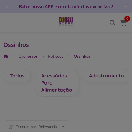
YES PET STORE nas redes sociais e fique por dentro das
novidades!
0
Ossinhos
Cachorros
Petiscos
Ossinhos
Todos
Acessórios
Adestramento
Para
Alimentação
Ordenar por:
Relevância