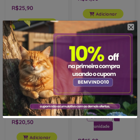
R$31,80
R$25,90
Adicionar
Adicionar
Petisco Deliciosso Palito
Petisco Kadi Osso Original
Fino 100g Baby Leite para
Pp 4un para Cães Adultos
Cães Adultos 100g
4un
1 unidade
4
R$20,50
unidade