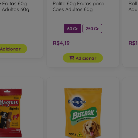
 Frutas 60g
Palito 60g Frutas para
Roll
 Adultos 60g
Cães Adultos 60g
Adul
60 Gr
250 Gr
R$4,19
R$1
Adicionar
Adicionar