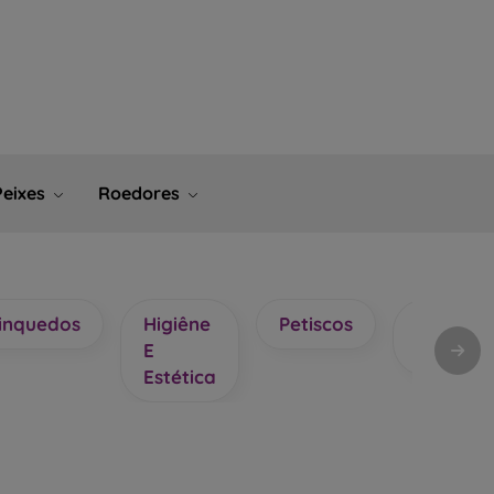
Peixes
Roedores
inquedos
Higiêne
Petiscos
Roupas 
E
Acessóri
Estética