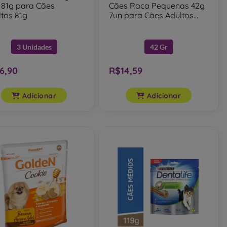
 81g para Cães
Cães Raca Pequenas 42g
tos 81g
7un para Cães Adultos
42g
3 Unidades
42 Gr
6,90
R$14,59
Adicionar
Adicionar