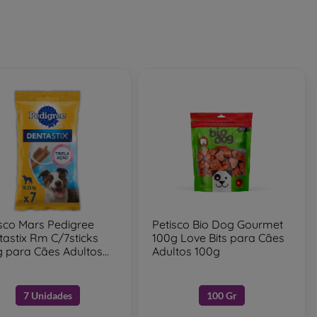
isco Mars Pedigree
Petisco Bio Dog Gourmet
astix Rm C/7sticks
100g Love Bits para Cães
g para Cães Adultos
Adultos 100g
g
7 Unidades
100 Gr