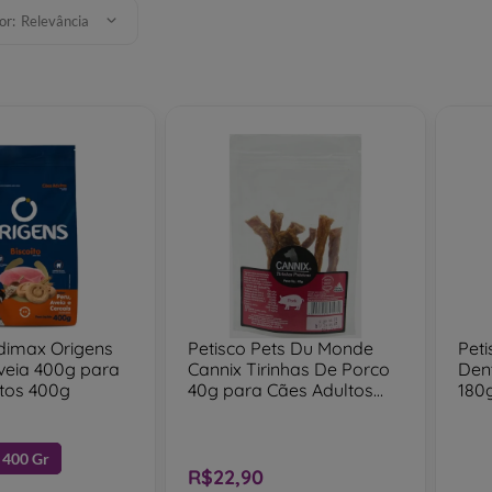
or:
Relevância
Adimax Origens
Petisco Pets Du Monde
Pet
veia 400g para
Cannix Tirinhas De Porco
Dent
tos 400g
40g para Cães Adultos
180
40g
180
400 Gr
R$22,90