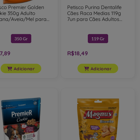
isco Premier Golden
Petisco Purina Dentalife
kie 350g Adulto
Cães Raca Medias 119g
ana/Aveia/Mel para
7un para Cães Adultos
s Adultos 350g
119g
350 Gr
119 Gr
7,89
R$18,49
Adicionar
Adicionar