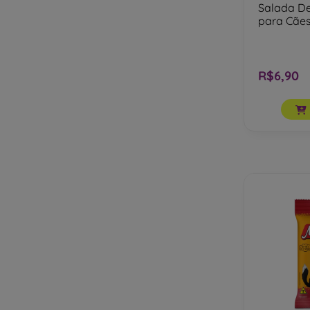
Pets Du Monde
Salada De
para Cães
Pets Taste
Pettreats
Prediletta
R$6,90
Premier
Pro
Purina
Raw Raw
Snack Show
Spin Pet
Tibii
Total
Upper Dog
Xis Dog