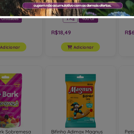
 Unidades
1 Kg
400 Gr
R$18,49
R$6
Adicionar
Adicionar
ark Sobremesa
Bifinho Adimax Magnus
Peti