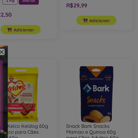
1 Kg
500 Gr
R$29,99
2,50
Adicionar
Adicionar
inho Kelco Keldog 60g
Snack Bark Snacks
rrasco para Cães
Mamao e Quinoa 60g
ltos 60g
para Cães Adultos 60g