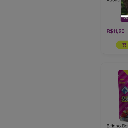
Kadi
Kelco
20
Krocao
R$11,90
Like Dog
Manfrim
Mars
Natural Crisp
Natural Farm
Nutrisco
Oh Lala
Papaya
Pet Veg
Petdog
Petiscao
Bifinho B