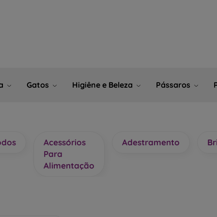
ia
Gatos
Higiêne e Beleza
Pássaros
odos
Acessórios
Adestramento
Br
Para
Alimentação