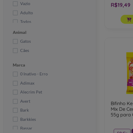
Vazio
R$19,49
Adulto
Todos
Adultos
Animal
Gatos
Cães
Marca
0 Inativo - Erro
Adimax
Alecrim Pet
Avert
Bifinho K
Mix De Ce
Bark
55g para 
Barkkies
55g
Bassar