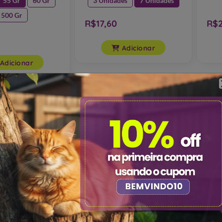
55 Gr
60 Gr
3 Unidades
7 Unidades
500 Gr
R$17,60
R$2
Adicionar
Adicionar
di Sticks
Biscoito Adimax Magnus
Bif
c 20un para Cães
Original 400g para Cães
Chu
0un
Adultos 400g
Adu