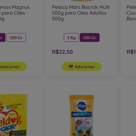
dimax Magnus
Petisco Mars Biscrok Multi
Pet
 para Cães
500g para Cães Adultos
Coo
0g
500g
Ban
Cãe
r
500 Gr
1 Kg
500 Gr
R$22,50
R$1
Adicionar
Adicionar