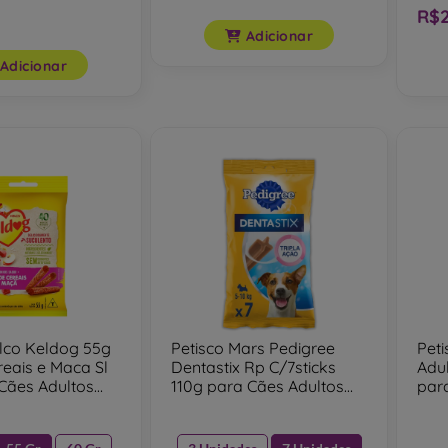
R$2
Adicionar
Adicionar
elco Keldog 55g
Petisco Mars Pedigree
Peti
reais e Maca Sl
Dentastix Rp C/7sticks
Adu
Cães Adultos
110g para Cães Adultos
par
110g