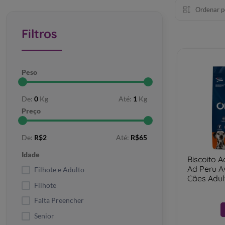
Ordenar p
Filtros
Peso
De:
0
Kg
Até:
1
Kg
Preço
De:
R$2
Até:
R$65
Idade
Biscoito 
Ad Peru A
Filhote e Adulto
Cães Adul
Filhote
Falta Preencher
Senior