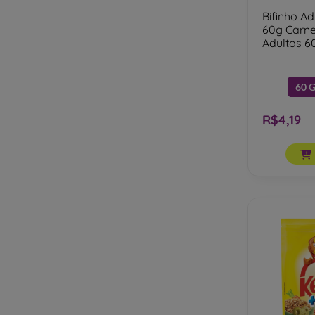
Bifinho A
60g Carne
Adultos 6
60 G
R$4,19