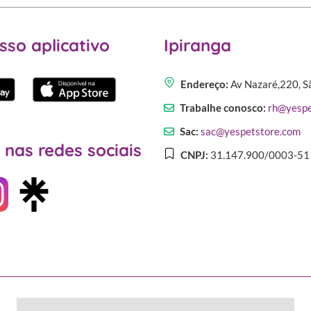
sso aplicativo
Ipiranga
Endereço:
Av Nazaré,220, S
Trabalhe conosco:
rh@yespe
Sac:
sac@yespetstore.com
 nas redes sociais
CNPJ:
31.147.900/0003-51