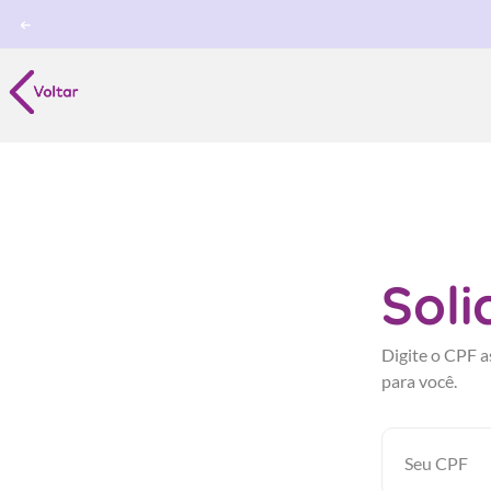
Soli
Digite o CPF a
para você.