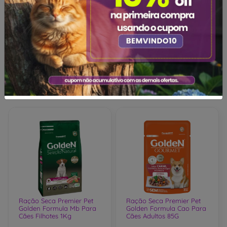
Ração Seca Premier Pet
Ração Seca Premier Pet
Golden Formula Cao Para
Golden Formula Mb Para
Cães Adultos 85G
Cães Filhotes 3Kg
R$4,19
R$67,99
Adicionar
Adicionar
Ração Seca Premier Pet
Ração Seca Premier Pet
Golden Formula Mb Para
Golden Formula Cao Para
Cães Filhotes 1Kg
Cães Adultos 85G